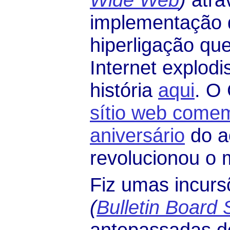
implementação 
hiperligação qu
Internet explodi
história
aqui
. O
sítio web comem
aniversário
do a
revolucionou o
Fiz umas incur
(
Bulletin Board
antepassadas do