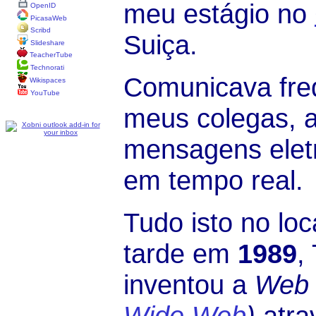
meu estágio no
OpenID
PicasaWeb
Scribd
Suiça.
Slideshare
TeacherTube
Technorati
Comunicava fre
Wikispaces
YouTube
meus colegas, a
mensagens elet
em tempo real.
Tudo isto no lo
tarde em
1989
,
inventou a
Web
Wide Web
)
atra