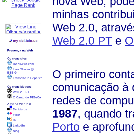
nova Web, pode
minhas contribu
Web 2.0, atrav
Web 2.0 PT
e
O
Presença na Web
Os meus sites
linooliveira.com
Lino Oliveira @
O primeiro cont
ESEIG
Transplante Hepático
comunicação à d
Os meus blogues
Web 2.0 PT
redes de compu
O Canto do PIGeCo
A minha Web 2.0
1987
, quando t
Del.icio.us
Flickr
Hi5
Porto
e aprofun
LinkedIn
Ning